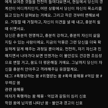
에게 보여준 것들을 천천히 들여다보면서, 현실에서 당신의 경
계선이 어디까지인지, 어떤 상황에서 당신이 자신의 목소리를
잃고 있는지 살펴보는 거예요. 그리고 작은 것부터 변해보세
요. 거절할 때 거절하고, 자신의 의견을 낼 때 내고, 충분히 쉴
때 쉬면서요.
당신은 충분히 현명하고, 충분히 강하고, 충분히 자신의 삶을
지킬 수 있는 사람이에요. 지금의 악몽은 그런 당신을 더욱 확
실하게 알게 해주는 과정일 뿐이에요. 천천히, 자기 자신과 친
해지면서 나아가다 보면 언젠가는 이 불안감도 건강한 조심성
으로 변할 거고, 꿈도 더 평온해질 거예요. 그날까지 당신이 자
신을 충분히 안아주고 격려해주길 응원할게요.
태그:
#폭행당하는 꿈
#위협받는 꿈
#폭력 꿈해몽
#억압 꿈
#
무력감 꿈
관련 꿈해몽
여자가 폭행하는 꿈 해몽 - 억압과 갈등의 심리 신호
학원 꿈에 납치범 나타난 꿈 - 불안과 경고의 신호