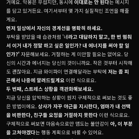
거예요. 악몽은 무섭지만, 동시에
이대로는 안 된다
는 메시지
를 담고 있거든요. 여기서부터 몇 가지 실질적인 조언을 해줄
게요.
먼저 일상에서 자신의 경계선을 명확히 하세요.
부탁을 받았을 때 습관처럼 '네
라고 대답하지 말고, 한 번 멈춰
서
이거 내가 정말 하고 싶은 일인가? 내 에너지를 써야 할 일
인가?'
자문해보세요. 거절하는 게 미안할 필요는 없어요. 당
신의 시간과 에너지는 당신의 것이니까요. 작은 것부터 시작해
도 괜찮아요. 지금 와이파이 연결해달라는 부탁에
저는 좀 피
곤해서 나중에 알려드릴게요
이런 식으로요.
두 번째, 스트레스 상황을 객관화해보세요.
지금 당신을 압박하는 상황이 뭔지 구체적으로 써보는 것도 좋
은 방법이에요.
상사가 자꾸 야근을 지시한다
,
엄마가 내 선택
을 비판한다
,
친구들 요청을 거절하지 못한다
이런 식으로요.
구체적으로 써보면 마음속으로만 맴도는 불안감이
아, 이 부분
을 고쳐야겠다
는 행동 계획으로 바뀔 수 있어요.