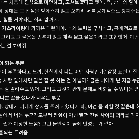
 너는 처음에 진심으로
미안하고, 고쳐보겠다
고 했어. 즉, 상대의 말
런데 상대는 그 진심을 받아주지 않고 오히려 너를 공개적으로 창피주는
는 힘들 거야
라는 식의 말까지.
면
가스라이팅
에 가까운 패턴이야. 너의 노력을 무시하고, 공개적으로
. 그리고 그 울음은 멈추지 않고
계속 울고 울음
이라고 표현했어. 이건
는 걸 보여줘.
이 되는 부분
이 부족하다고 느껴. 현실에서 너는 어떤 사람인가? 감정 표현이 잘 
 사람 앞에서만 말을 잘 못 하는 건 아닐까? 꿈은 너에게
넌 지금 
는 걸 알려주고 있어. 그리고 그것이 관계 문제로 비화될 수 있다는 경
 나쁜 말을 했다가 지우는 부분
야. 상대가 너에게 상처를 주려고 했다가
아, 이건 좀 과할 것 같은데
하
현실에서 너는 누군가로부터
진심이 아닌 말과 진심 사이의 괴리
를 감
 뭔가 이상한 느낌? 그런 불안감이 꿈에 반영된 거 같아.
노출되는 두려움