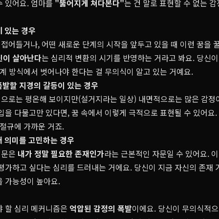
수 있어요. 엄마를
"뚫어지게 쳐다본다"
는 건 말로 표현할 수 없는 
에 있는 경우
어들거나, 어떤 새로운 단계의 시작을 앞두고 있을 때 이런 꿈을 꿀
신이 살아난다
는 심리적 변환의 시기를 반영하는 거라고 봐요. 당신
관계 방식에서 벗어나야 한다는 걸 무의식이 알고 있는 거예요.
폭발할 지경의 갈등이 있는 경우
으로는 평온해 보이지만(설거지라는 일상) 내면적으로는 많은 감정이
입을 다물고만 있다면, 꿈 속에서 이렇게 극적으로 표현될 수 있어요
 절규에 가까운 거죠.
재 의미를 고민하는 경우
질문은
내가 정말 필요한 존재인가
라는 근본적인 자문일 수 있어요. 
재평가하고 싶다는 심리를 드러내는 거에요. 당신이 지금 자신의 존재 
을 가능성이 높아요.
야 할 심리 메커니즘은
억압된 감정의 폭발
이에요. 당신이 무의식적으