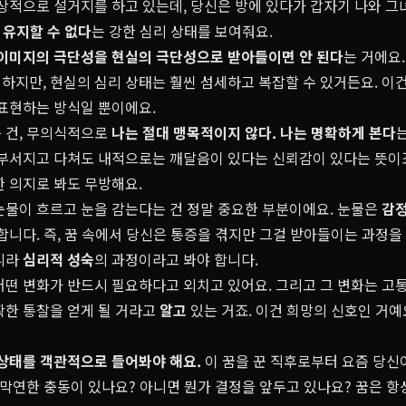
일상적으로 설거지를 하고 있는데, 당신은 방에 있다가 갑자기 나와 
 유지할 수 없다
는 강한 심리 상태를 보여줘요.
이미지의 극단성을 현실의 극단성으로 받아들이면 안 된다
는 거에요
하지만, 현실의 심리 상태는 훨씬 섬세하고 복잡할 수 있거든요. 이
표현하는 방식일 뿐이에요.
 건, 무의식적으로
나는 절대 맹목적이지 않다. 나는 명확하게 본다
 부서지고 다쳐도 내적으로는 깨달음이 있다는 신뢰감이 있다는 뜻이죠
한 의지로 봐도 무방해요.
눈물이 흐르고 눈을 감는다는 건 정말 중요한 부분이에요. 눈물은
감정
합니다. 즉, 꿈 속에서 당신은 통증을 겪지만 그걸 받아들이는 과정을
니라
심리적 성숙
의 과정이라고 봐야 합니다.
떤 변화가 반드시 필요하다고 외치고 있어요. 그리고 그 변화는 고통
확한 통찰을 얻게 될 거라고
알고
있는 거죠. 이건 희망의 신호인 거예
 상태를 객관적으로 들어봐야 해요.
이 꿈을 꾼 직후로부터 요즘 당신
막연한 충동이 있나요? 아니면 뭔가 결정을 앞두고 있나요? 꿈은 항