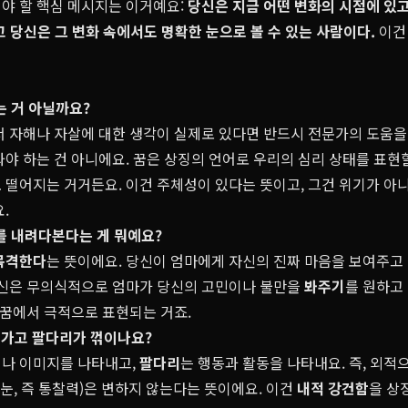
야 할 핵심 메시지는 이거예요:
당신은 지금 어떤 변화의 시점에 있고
 당신은 그 변화 속에서도 명확한 눈으로 볼 수 있는 사람이다.
이건
는 거 아닐까요?
서 자해나 자살에 대한 생각이 실제로 있다면 반드시 전문가의 도움을 
야 하는 건 아니에요. 꿈은 상징의 언어로 우리의 심리 상태를 표현할
로
떨어지는 거거든요. 이건 주체성이 있다는 뜻이고, 그건 위기가 아니
.
를 내려다본다는 게 뭐예요?
목격한다
는 뜻이에요. 당신이 엄마에게 자신의 진짜 마음을 보여주고
당신은 무의식적으로 엄마가 당신의 고민이나 불만을
봐주기
를 원하고
 꿈에서 극적으로 표현되는 거죠.
이 가고 팔다리가 꺾이나요?
이나 이미지를 나타내고,
팔다리
는 행동과 활동을 나타내요. 즉, 외적
(눈, 즉 통찰력)은 변하지 않는다는 뜻이에요. 이건
내적 강건함
을 상