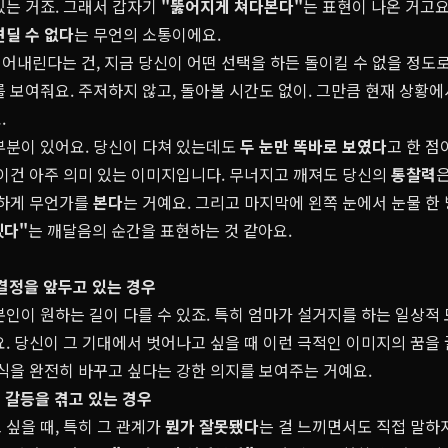
있는 거죠. 그래서 갑자기
"뚫어지게 쳐다본다"
는 표현이 나온 거고요
견딜 수 없다
는 무언의 소통이에요.
어내린다는 건, 지금 당신이 어떤 선택을 하든 돌이킬 수 없을 정도
 보여줘요. 주저하지 않고, 돌아볼 시간도 없이. 그만큼 현재 상황
.
부분이 있어요. 당신이 다쳐 있는데도
두 눈만 똑바로 보였다
고 한 점
 이건 아주 의미 있는 이미지입니다. 무너지고 깨져도 당신의
통찰력
확하게 무언가를
본다
는 거예요. 그리고 마지막에 왼쪽 눈에서 눈물 한
겠다"
는 깨달음의 순간을 표현하는 것 같아요.
 결정을 앞두고 있는 경우
본인이 원하는 길이 다를 수 있죠. 특히 엄마가 설거지를 하는 일상적
요. 당신이 그 기대에서 벗어나고 싶을 때 이런 극적인 이미지의 꿈을 
식을 완전히 바꾸고 싶다는 강한 의지를 보여주는 거예요.
 갈등을 겪고 있는 경우
싶을 때, 특히 그 관계가
뭔가 잘못됐다
는 걸 느끼면서도 직접 말하