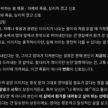
락하는 꿈 해몽 - 자해와 죽음, 심리적 경고 신호
해와 죽음, 심리적 경고 신호
편집팀
. 자해나 죽음과 관련된 이미지가 나오는 꿈이라 처음 읽을 때 걱정
 꿈 속에서 엄마 앞에서 창밖으로 뛰어내린다는 건 현실에서 뭔가 큰
요. 이미지는 충격적이지만, 실제 의미는 완전히 다를 수 있다는 걸
내린다는 것, 그리고 엄마가 지켜본다는 설정은 현재 본인이
지금의 
를 드러내는 것 같아요. 팔다리가 꺾이지만 눈만 멀쩡하다는 건, 고통
는 의미에 가까워요. 이건 죽음이 아니라
변화
의 신호입니다.
추락 같은 이미지는 항상 문자 그대로 받아들일 필요가 없다는 점을 
끝냄
과
시작
의 상징이거든요. 특히 당신이 "나 죽어도 돼?"라고 물
강제당한 게 아니라 본인이
이 삶에서 뭔가를 내려놓고 싶어 하는 상태
있다는 건 일상성의 상징이에요. 엄마는 평온하고 일상적인 삶을 살고 