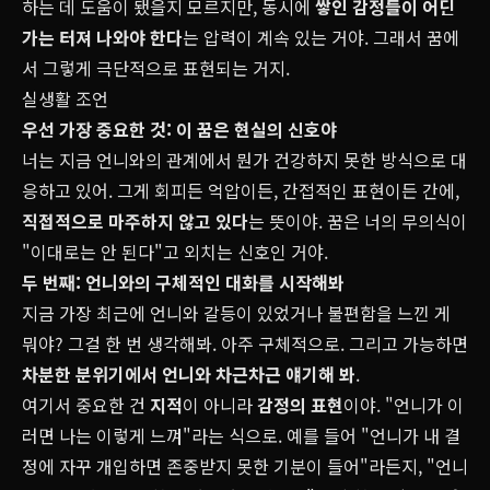
하는 데 도움이 됐을지 모르지만, 동시에
쌓인 감정들이 어딘
가는 터져 나와야 한다
는 압력이 계속 있는 거야. 그래서 꿈에
서 그렇게 극단적으로 표현되는 거지.
실생활 조언
우선 가장 중요한 것: 이 꿈은 현실의 신호야
너는 지금 언니와의 관계에서 뭔가 건강하지 못한 방식으로 대
응하고 있어. 그게 회피든 억압이든, 간접적인 표현이든 간에,
직접적으로 마주하지 않고 있다
는 뜻이야. 꿈은 너의 무의식이
"이대로는 안 된다"고 외치는 신호인 거야.
두 번째: 언니와의 구체적인 대화를 시작해봐
지금 가장 최근에 언니와 갈등이 있었거나 불편함을 느낀 게
뭐야? 그걸 한 번 생각해봐. 아주 구체적으로. 그리고 가능하면
차분한 분위기에서 언니와 차근차근 얘기해 봐
.
여기서 중요한 건
지적
이 아니라
감정의 표현
이야. "언니가 이
러면 나는 이렇게 느껴"라는 식으로. 예를 들어 "언니가 내 결
정에 자꾸 개입하면 존중받지 못한 기분이 들어"라든지, "언니