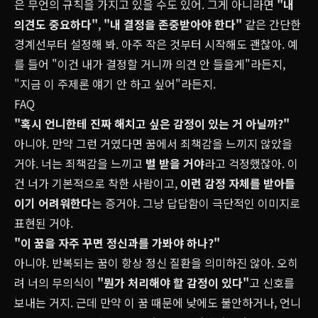
은 무언의 규칙을 가지고 있을 수도 있어. 그게 아니라면
"내
의견도 중요하다"
,
"내 결정을 존중받아야 한다"
같은 간단한
경계선부터 설정해 봐. 아주 작은 것부터 시작해도 괜찮아. 예
를 들어 "이건 내가 결정할 거니까 의견 안 들을게"라든지,
"지금 이 주제론 얘기 안 하고 싶어"라든지.
FAQ
"혹시 언니한테 진짜 해치고 싶은 감정이 있는 거 아닐까?"
아니야. 만약 그런 거였다면 꿈에서 죄책감을 느끼지 않았을
거야. 너는 죄책감을 느끼고
벌 받을 거야
라고 걱정했잖아. 이
건 너가 기본적으로 착한 사람이고,
이런 감정 자체를 받아들
이기 어려워한다
는 증거야. 그냥 답답함이 극단적인 이미지로
표현된 거야.
"이 꿈을 자주 꾸면 정신과를 가봐야 하나?"
아니야. 반복되는 꿈이 항상 정신 질환을 의미하진 않아. 오히
려 너의 무의식이
"뭔가 처리해야 할 감정이 있다"
고 신호를
보내는 거지. 근데 만약 이 꿈 때문에 낮에도 불안하거나, 언니