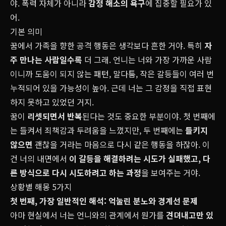
야. 폭력 자체가 아니라
감정 해소의 욕구
에 집중할 필요가 있
어.
기본 의미
꿈에서 가족을 향한 공격 행동은 생각보다 흔한 거야. 특히
자
주 만나는 사람일수록
더 그래. 언니는 너와 가장 가까운 사람
이니까 도움이 되지 않는 패턴, 말다툼, 작은 갈등들이 여러 번
누적되어 있을 가능성이 높아. 근데 너는 그 감정을 직접 표현
하지 못하고 있었던 거지.
꿈이
리셋
되면서 반복
된다는 것도 중요한 부분이야. 첫 번째에
는 들켜서 죄책감과 두려움을 느꼈지만, 두 번째에는
들키지
않으면
괜찮을 거라는 마음으로 다시 같은 행동을 하잖아. 이
건 너의 내면에서
이 갈등을 해결하려는 시도가 실패했고, 다
른 방식으로 다시 시도하려고 하는 과정
을 보여주는 거야.
상황별 해몽 5가지
첫 번째, 가장 일반적인 해석: 억눌린 분노와 경계선 문제
아마 현실에서 너는 언니와의 관계에서 뭔가를
견뎌내고만 있