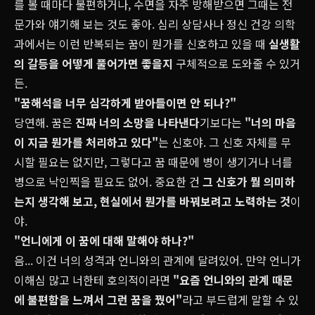
를 볼 때마다 불편하거나, 수면을 자주 방해받으면 그때는 전
문가와 얘기해 보는 것도 좋아. 심리 상담사나 정신 건강 의학
과에서는 이런 반복되는 꿈이 뭔가를 신호하고 있을 때
실생활
의 갈등을 어떻게 풀어가면 좋을지
구체적으로 도와줄 수 있거
든.
"꿈해석을 너무 심각하게 받아들이면 안 되나?"
당연해. 꿈은
진짜 너의 소망을 나타낸다
기보다는
"너의 마음
이 지금 뭔가를 처리하고 있다"
는 신호야. 그 신호 자체를 무
시할 필요는 없지만, 그렇다고 꿈 때문에 병이 생기거나 너를
병으로 낙인찍을 필요도 없어. 중요한 건
그 신호가 뭘 의미하
는지 생각해 보고, 현실에서 뭔가를 바꿔보려고 노력하는 것
이
야.
"언니에게 이 꿈에 대해 말해야 하나?"
음... 이건 너의 성격과 언니와의 관계에 달려있어. 만약 언니가
이해심 많고 너한테 호의적이라면
"요즘 언니와의 관계 때문
에 불편함을 느껴서 그런 꿈을 꿨어"
라고 부드럽게 말할 수 있