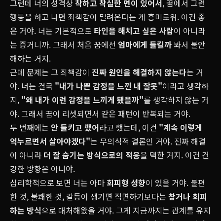
그런데 너의 성격상
착하고 착실한 면이 있어서
, 꿈에서 그런
행동을 하고 나면 죄책감이 밀려온다는 게 흥미로워. 이건 좋
은 거야. 너는 기본적으로
타인을 해치고 싶은 사람
이 아니라
는 증거니까. 그래서 처음 꿈에선
엄마에게 들킬까
봐서 불안
해하는 거지.
근데 문제는 그 죄책감이
진짜 원인을 해결하지 않는다
는 거
야. 너는 결국
"내가 나쁜 감정을 느낀 내 잘못"
이라고 생각하
지,
"왜 내가 이런 감정을 느끼게 됐을까"
를 생각하지 않는 거
야. 그래서 꿈이 리셋되면서 같은 패턴이 반복되는 거야.
두 번째에는
안 들키고 깼어
라고 했는데, 이건
"계속 이렇게
억누르면서 살아야겠다"
는 무의식적 결론인 거야. 진짜 해결
이 아니라
더 잘 숨기는 방식으로의
적응
을 택한 거지. 이건 건
강한 방향은 아니야.
심리학적으로 보면 너는 아마
회피형
성향
이 있을 거야. 불편
한 것, 불쾌한 것, 갈등이 생기면 직면하기보다는
참거나 회피
하는 방식
으로 대처해왔을 거야. 그게 지금까지는 관계를 유지