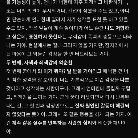
을 가능성
이 높아. 언니가 너한테 자주 지적하고 비판하거나,
또는 너의 의견이 무시되거나, 간섭이 심했을 수도 있고, 아니
면 단순하게 언니한테 밀려서 자기 생각을 표현 못 하고 있을
수도 있지. 작은 일들이 계속 쌓이다가 어느 순간
나도 저항하
고 싶은데, 표현하지 못한다
는 무력감이 폭력의 충동으로 나타
나는 거야. 현실에서는 절대 그러지 않을 거지만, 잠자리에서
는 마음이 그 억눌린 감정을 한 번 터뜨려보는 거야.
두 번째, 자책과 죄책감의 악순환
첫 번째 꿈에서
와 이거 뭐야? 벌 받을 거야
라고 패닉한 건 너
의 착한 성격을 잘 보여줘. 너는 기본적으로 이런 감정을
나쁜
것
이라고 생각하는 사람이구나. 그래서 엄마한테 들킬까 두렵
고, 죄책감을 느끼는 거야. 근데 꿈이 리셋되면서 다시 반복된
다는 건, 그 첫 번째 감정만으로는
진짜 원인인 갈등이 해결되
지 않았다
는 뜻이야. 그래서 또 같은 행동을 하게 되는 거지. 이
건
계속 같은 실수를 반복하는 사람
의 심리
와 비슷한 패턴이
야.