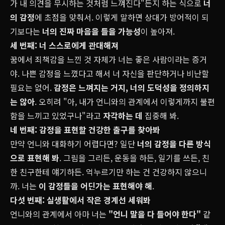
가 내 의견을 무시하는 것처럼 느껴진다"든지 하는 식으로
너
의 감정
에 초점을 맞춰서. 이렇게 말하면 상대가 방어적이 되
기보다는
너의 진짜 마음을 들을 가능성
이 높아져.
세 번째: 너 스스로에게 관대해져
꿈에서 죄책감을 느낀 것 자체가 너는 좋은 사람이라는 증거
야. 나쁜 감정을 느꼈다고 해서 너 자신을 판단하거나 비난할
필요는 없어.
감정은 느껴지는 거지, 너의 도덕성을 정의하지
는 않아
. 오히려 "아, 내가 언니와의 관계에서 이렇게까지 불편
함을 느끼고 있었구나"라고
자각하는 데
집중해 봐.
네 번째: 감정을 표현할 건강한 출구를 찾아봐
만약 언니와 대화하기 어렵다면? 일단
너의 감정을 다른 방식
으로 표현해 봐
. 그림을 그리든, 운동을 하든, 일기를 쓰든, 친
한 친구한테 얘기하든. 억누르기만 하는 건 건강하지 않으니
까. 너는
이 감정들을 어딘가는 표현해야 해
.
다섯 번째: 실생활에서 작은 경계선 세워봐
언니와의 관계에서 아마 너는
"언니 말을 다 들어야 한다"
같