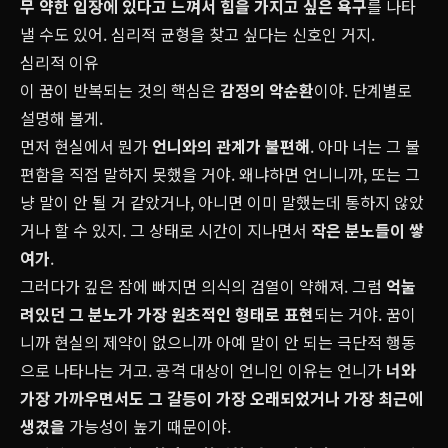
무 약한 입장에 있다고 느껴서
힘을 가지고 싶은
욕구
를 나타
낼 수도 있어. 심리적 균형을 찾고 싶다는 신호인 거지.
심리적 이유
이 꿈이 반복되는 것의 핵심은
감정의 악순환
이야. 단계별로
설명해 볼게.
먼저 현실에서 뭔가
언니와의 관계가 불편해
. 아마 너는 그 불
편함을 직접 말하지 못했을 거야. 왜냐하면 언니니까, 또는 그
냥 말이 안 될 거 같았거나, 아니면 이미 말했는데 통하지 않았
거나 할 수 있지. 그 상태로 시간이 지나면서
작은 분노들이 쌓
여가
.
그러다가 깊은 잠에 빠지면 의식의 검열이 약해져. 그럼
억눌
려있던 그 분노가 가장 원초적인 형태로 표현
되는 거야. 꿈이
니까 현실의 제약이 없으니까 아예 말이 안 되는 극단적 행동
으로 나타나는 거고. 공격 대상이 언니인 이유는 언니가
너와
가장 가까우면서도 그 갈등이 가장 오래되었거나 가장 최근에
생겼을
가능성이 높기 때문이야.