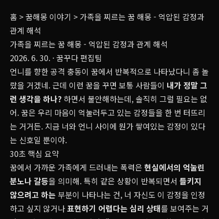
홈
>
꿈해몽 이야기
>
가족을 찌르는 꿈 해몽 - 억압된 감정과
관계 해석
가족을 찌르는 꿈 해몽 - 억압된 감정과 관계 해석
2026. 6. 30.
· 꿈꾸다 편집팀
언니를 향한 공격 충동이 꿈에서 반복적으로 나타났다니 좀 놀
랐을 거겠네. 근데 이런 꿈을 꾸면 보통 사람들이
내가 정말 그
런 생각을 하나?
하면서 불안해하는데, 솔직히 그럴 필요는 없
어. 꿈은 우리 마음이 억눌러두고 있는 감정들을 한 번 터뜨리
는 거거든. 지금 너와 언니 사이에 뭔가 쌓여있는 감정이 있다
는 신호일 뿐이야.
30초 핵심 요약
꿈에서 가까운 가족에게 드러내는 폭력은
현실에서의 억눌린
분노나 갈등
을 의미해. 특히 같은 상황이 반복되면서
들키지
않으려고 하는
부분이 나타나는 건, 너 자신도 이 감정을 인정
하고 싶지 않거나
표현하기 어렵다는 심리 상태
를 보여주는 거