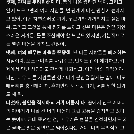
셋째, 관계를 두려워하지 마
. 꿈에 나온 썸타던 남자, 그리고
연애 프로그램의 여러 사람들. 넌 관계에 대한 관심이 높아지
고 있어. 이건 자연스러운 거야. 누군가와 가까워지고 싶은 마
음, 그리고 그것을 통해 뭔가를 느끼고 싶은 마음은 정말 자연
스러운 거거든. 물론 조심해야 할 부분도 있지만, 기본적으로
는 열린 마음을 가져도 괜찮아.
넷째, 너의 베푸는 마음을 존중해
. 넌 다른 사람들을 배려하는
사람이야. 보조배터리를 나눠주고, 반지도 같이 얘기하고, 카
페에서 만난 사람과도 편하게 대화하고. 이건 너의 강점이야.
다만, 너무 다른 사람들만 챙기다가 본인을 잃지는 말아. 너도
배터리를 충전해야 해. 혼자만의 시간도 가져, 너를 위한 뭔가
도 해 줘.
다섯째, 불안을 직시하되 거기 머물지 마
. 꿈에서 친구 어머니
의 이야기가 나온 건 너의 마음이 그런 고통을 감지하고 있다
는 뜻이야. 근데 중요한 건, 그 무거운 현실을 인정하면서도 꿈
은 곧바로 밝은 장면으로 넘어갔다는 거야. 너의 무의식이 그