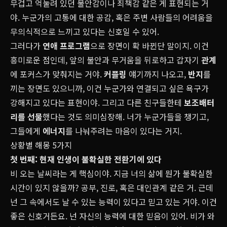
무겁고 억눌려 있던 불안감이나 죄책감 같은 게 표현되는 거
야. 누군가의 고통에 대한 공감, 혹은 주변 사람들의 어려움을
무의식적으로 느끼고 있다는 신호일 수 있어.
그러다가
연애 프로그램
으로 장면이 확 바뀐단 말이지. 이건
흥미로운 점인데, 앞의 불안과 무거움을 뒤로하고 갑자기
관계
에 포커스가 맞춰지는 거야.
커플링
얘기까지 나오고,
반지
를
끼는 장면도 있으니까, 이건 누군가와 연결되고 싶은 욕구가
강해지고 있다는 표현이야. 그리고 다른 친구들한테
보조배터
리를 선물
했다는 것도 의미심장해. 너가 누군가들을 챙기고,
그들에게
에너지
를 나눠주려는 마음이 있다는 거지.
상황별 해몽 5가지
첫 번째: 현재 인생이 불확실한 전환기에 있다
비 오는 날씨라는 게 핵심이야. 지금 너의 삶에 뭔가 불확실한
시간이 있지 않을까? 공부, 진로, 혹은 대인관계 같은 거. 근데
넌 그 속에서도 날 수 있는 능력이 있다고 믿고 있는 거야. 이건
좋은 신호거든요. 넌 자신의 능력에 대한 믿음이 있어. 비가 와