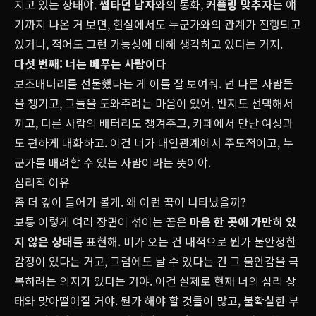
지고 있는 상태야.
썸타던 남자
와의 통화,
커플링 맞추자
는 얘
기까지 나온 거 보면, 현실에서도 누군가와의 관계가 진행되고
있거나, 적어도 그런 가능성에 대해 생각하고 있다는 거지.
다섯 번째: 너는 베푸는 사람이다
보조배터리를 선물했다는 게 이를 잘 보여줘. 넌 다른 사람들
을 챙기고, 그들을 도와주려는 마음이 있어. 반지도 선택해서
끼고, 다른 사람의 배터리도 챙겨주고, 카페에서 만난 여성과
도 편하게 대화하고. 이건 너가 대인관계에서 주도적이고, 누
군가를 배려할 수 있는 사람이라는 뜻이야.
심리적 이유
좀 더 깊이 들어가 볼게. 왜 이런 꿈이 나타났을까?
보통 이렇게 여러 장면이 섞이는 꿈은
마음 한 곳에 가만히 있
지 않은 상태
를 표현해. 비가 오는 건 내적으로 뭔가 불안정한
감정이 있다는 거고, 그럼에도 날 수 있다는 건 그 불안감을 극
복하려는 의지가 있다는 거야. 이건 실제로 현재 너의 심리 상
태와 맞아떨어질 거야. 뭔가 해야 할 것들이 많고, 불확실한 부