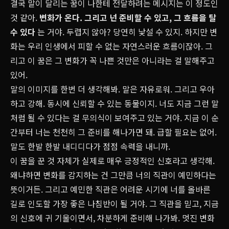
결국 말이 달리는 꿈이 나한테 전달하려는 메시지는 이 정도인
것 같아.
변화가 온다. 그리고 넌 준비할 수 있고, 그 흐름을 탈
수 있다
는 거야. 두렵지 않아? 당연히 낯설 수 있지. 하지만 변
화는 우리 인생에서 피할 수 없는 자연스러운 흐름이잖아. 그
리고 이 꿈은 그 변화가 꼭 나쁜 것만은 아니라는 걸 말해주고
있어.
말의 이미지를 한번 더 생각해봐. 말은 자유로워. 그리고 우아
하고 강해. 동시에 신뢰할 수 있는 동물이지. 너도 지금 그런 말
처럼 될 수 있다는 걸 무의식이 보여주고 있는 거야. 지금 이 순
간부터 너는 천천히 그 준비를 해나가면 돼. 급할 필요는 없어.
말도 한발 한발 내디디다가 점점 속력을 내니까.
이 꿈을 꾼 것 자체가 실제로 매우 긍정적인 신호라고 생각해.
왜냐하면 변화를 감지하는 건 그만큼 너의 직관이 예민하다는
뜻이거든. 그리고 예민한 직관은 어려운 시기에 너를 올바른
길로 인도할 가장 좋은 나침반이 될 거야. 그 직관을 믿고, 지금
의 신호에 귀 기울이면서, 차분하게 준비해 나가봐. 멋진 변화