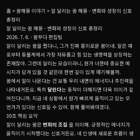
홈
>
꿈해몽 이야기
>
말 달리는 꿈 해몽 - 변화와 성장의 신호
총정리
말 달리는 꿈 해몽 - 변화와 성장의 신호 총정리
2026. 7. 6.
· 꿈꾸다 편집팀
말이 달리는 꿈을 꿨다니, 그거 진짜 흥미로운 꿈이네. 말은 예
로부터 동물계에서 가장 자유롭고 힘 있는 생명력을 상징하는
존재잖아. 그런데 달리는 모습이라니, 뭔가 너한테 중요한 메
시지가 담겨 있을 것 같은데 한번 깊이 있게 얘기해볼까.
꿈에서 말이 나온다는 건 보통 우리 내면의 에너지나 추진력을
나타내거든요. 특히
달린다
는 동작이 더해지면 더욱 의미가 깊
어진다니까. 지금 네 상황에서 뭔가 빠르게 움직이고 있는 무
언가가 있다는 신호일 수 있어. 함께 풀어봐야겠다.
30초 핵심 요약
말이 달리는 꿈은
변화의 조짐
을 의미해. 긍정적인 에너지가
움직이기 시작했다는 신호거든요. 네 인생에 새로운 흐름이 생