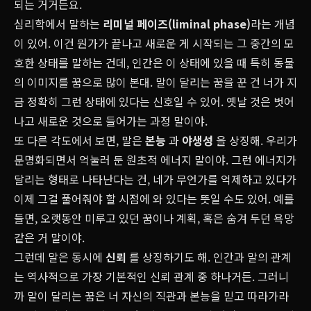
되는 거거든요.
심리학에서 말하는
리미널 페이즈(liminal phase)
라는 개념
이 있어. 이건 뭔가가 끝나고 새로운 게 시작되는 그 중간의 모
호한 상태를 말하는 건데, 인간은 이 상태에 있을 때 특히 동물
의 이미지를 꿈으로 많이 본대. 말이 달리는 꿈을 꾼 건 너가 지
금 정확히 그런 상태에 있다는 신호일 수 있어. 옛날 것은 벗어
나고 새로운 것으로 들어가는 과정 말이야.
또 다른 각도에서 보면, 말은
본능
과
야생성
을 상징해. 우리가
문명화되면서 억눌러 둔 원초적 에너지 말이야. 그런 에너지가
달리는 형태로 나타난다는 건, 네가 무언가를 억제하고 있다가
이제 그걸 풀어줘야 할 시점에 와 있다는 뜻일 수도 있어. 예를
들면, 오랫동안 미루고 있던 꿈이나 계획, 혹은 숨겨 두던 욕망
같은 거 말이야.
그런데 말은 동시에
신뢰
를 상징하기도 해. 인간과 말의 관계
는 역사적으로 가장 기본적인 신뢰 관계 중 하나거든. 그러니
까 말이 달리는 꿈은 너 자신의 직관과 본능을 믿고 따라가라