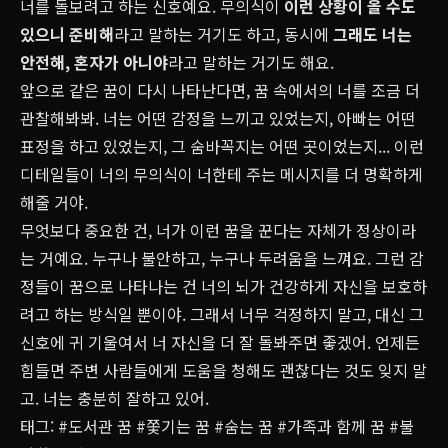
너를 돌보려고 하는 신호예요. 무의식이
이런 상황이 올 수도
있으니 준비해
라고 말하는 거기도 하고, 동시에
그래도 너는
안전해, 혼자가 아니야
라고 말하는 거기도 해요.
앞으로 같은 꿈이 다시 나타난다면, 꿈 속에서의 너를 조금 더
관찰해봐봐. 너는 어떤 감정을 느끼고 있었는지, 아빠는 어떤
표정을 하고 있었는지, 그 숨바꼭지는 어떤 곳이었는지... 이런
디테일들이 너의 무의식이 너한테 주는 메시지를 더 명확하게
해줄 거야.
무엇보다 중요한 건, 너가 이런 꿈을 꾼다는 자체가 정상이라
는 거예요. 누구나 불안하고, 누구나 두려움을 느껴요. 그런 감
정들이 꿈으로 나타나는 건 너의 뇌가 건강하게 자신을 보호하
려고 하는 방식일 뿐이야. 그래서 너무 걱정하지 말고, 대신 그
신호에 귀 기울여서 너 자신을 더 잘 돌봐주면 좋겠어. 언제든
힘들면 주변 사람들에게 도움을 청해도 괜찮다는 것도 잊지 말
고. 너는 충분히 잘하고 있어.
태그:
#도서관 꿈
#쫓기는 꿈
#숨는 꿈
#가족과 함께 꿈
#불