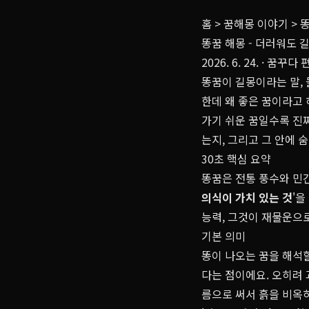
홈
>
꿈해몽 이야기
>
똥
똥꿈 해몽 - 더러워도 
2026. 6. 24.
· 꿈꾸다 
똥꿈이 길몽이라는 말, 
한데 왜 좋은 꿈이라고 
가기 쉬운 꿈일수록 진짜
는지, 그리고 그 안에 
30초 핵심 요약
똥꿈은 전통 풍수와 민
의식이
가치 있는 것
'을
능력, 그것이 재물운으
기본 의미
똥이 나오는 꿈을 해석할
다는 점이에요. 오히려 
름으로 써서 흙을 비옥