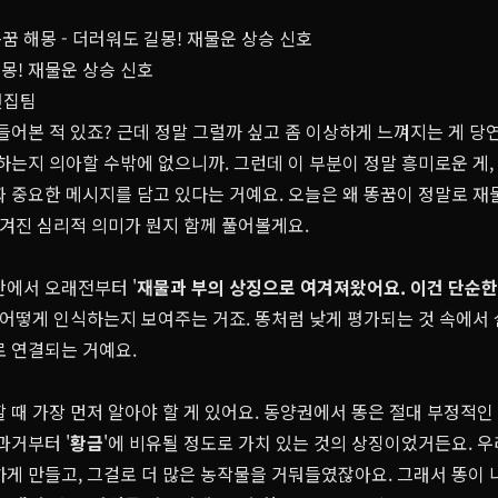
꿈 해몽 - 더러워도 길몽! 재물운 상승 신호
길몽! 재물운 상승 신호
편집팀
들어본 적 있죠? 근데 정말 그럴까 싶고 좀 이상하게 느껴지는 게 당
하는지 의아할 수밖에 없으니까. 그런데 이 부분이 정말 흥미로운 게
 중요한 메시지를 담고 있다는 거예요. 오늘은 왜 똥꿈이 정말로 재
숨겨진 심리적 의미가 뭔지 함께 풀어볼게요.
간에서 오래전부터 '
재물과 부의 상징
으로 여겨져왔어요. 이건 단순한
 어떻게 인식하는지 보여주는 거죠. 똥처럼 낮게 평가되는 것 속에서
로 연결되는 거예요.
 때 가장 먼저 알아야 할 게 있어요. 동양권에서 똥은 절대 부정적
과거부터 '
황금
'에 비유될 정도로 가치 있는 것의 상징이었거든요. 
하게 만들고, 그걸로 더 많은 농작물을 거둬들였잖아요. 그래서 똥이