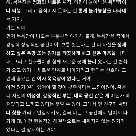
해. 목욕장은
정화와 새로운 시작
, 어린이 놀이방은
취약함이
나 퇴행
, 그리고 움직이지 못하는 건
통제 불가능함
을 나타내
는 거지.
기본 의미
먼저 목욕장이 나오는 부분부터 얘기해 볼게. 목욕장은 꿈에서
굉장히 상징적인 공간이야. 보통 씻는다는 건 너 자신을
정제
하고 싶은 욕망
또는
뭔가를 깨끗하게 하고 싶은 마음
을 나타
내. 그리고 친구들이랑 함께 새로운 곳에 놀러 왔다는 건 변화
가 오고 있거나 새로운 단계로 나아가려고 한다는 신호야. 그
런데 중요한 건
여자 목욕장이 없다
는 거야.
이건 뭔가 원래 있어야 할 것이 부족하다는 느낌이잖아. 혹은
너 자신의
여성성
,
감정적인 부분
,
내적 공간
같은 게 어딘가 빠
져있다고 느끼고 있다는 뜻일 수 있어. 그래서 옆 친구가
사람
다 찾을 거
라고 안심시켜도, 결국 너는 그 공간에서 떨어져 나
가게 돼. 이건 현실적인 해결책으로는 채워지지 않는 뭔가가
있다는 걸 암시하는 거야.