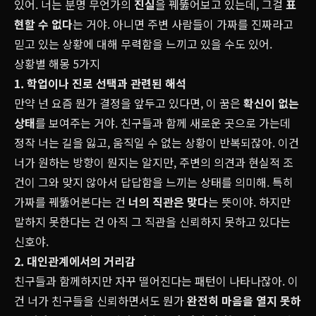
있어. 너는 분명 무언가의
진실
을 꿰뚫어보고 있는데, 그걸
표
현할 수 없다
는 거야. 아니면 주변 사람들이 가짜를 진짜라고
믿고 있는 상황에 대해 무력함을 느끼고 있을 수도 있어.
상황별 해몽 5가지
1. 학업이나 진로 선택과 관련된 해석
만약 넌 요즘 뭔가 결정을 앞두고 있다면, 이 꿈은
확신이 없는
상태
를 보여주는 거야. 친구들과 함께 새로운 곳으로 가는데
정작 너는 길을 잃고, 움직일 수 없는 상황이 반복되잖아. 이건
너가 원하는 방향이 뭔지는 알지만, 주변의 의견과 현실적 조
건이 그와 맞지 않아서 답답함을 느끼는 상태를 의미해. 특히
가짜를 꿰뚫어본다는 건
너의 직관은 맞다
는 뜻이야. 하지만
말하지 못한다는 건 아직 그 직관을 신뢰하지 못하고 있다는
신호야.
2. 대인관계에서의 거리감
친구들과 함께하지만 자꾸 떨어진다는 패턴이 나타나잖아. 이
건 너가 친구들을 신뢰하면서도 뭔가
완전히 마음을 열지 못하