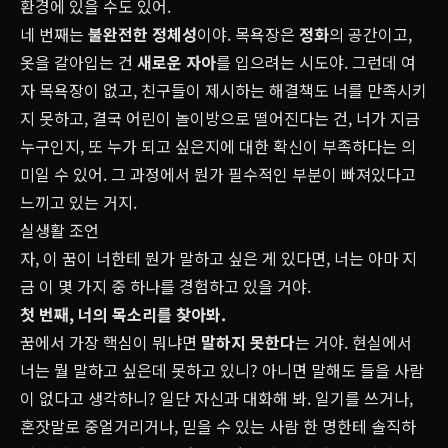
환경에 있을 수도 있어.
네 번째는
불완전한 정체성
이야. 목욕장은
정화
의 공간이고,
옷을 갈아입는 건
새로운 자아
를 입으려는 시도야. 그런데 여
자 목욕장이 없고, 친구들이 제시하는 해결책도 너를 만족시키
지 못하고, 결국 어린이 놀이방으로 떨어진다는 건, 너가 지금
누구인지, 또 누가 되고 싶은지에 대한 확신이 부족하다는 의
미일 수 있어. 그 과정에서 뭔가 필수적인 부분이 빠져있다고
느끼고 있는 거지.
실생활 조언
자, 이 꿈이 너한테 뭔가 말하고 싶은 게 있다면, 너는 아마 지
금 이 몇 가지 중 하나를 경험하고 있을 거야.
첫 번째, 너의 목소리를 찾아봐.
꿈에서 가장 핵심이 뭐냐면
말하지 못한다
는 거야. 현실에서
너는 뭘 말하고 싶은데 못하고 있니? 아니면 말해도 들을 사람
이 없다고 생각하니? 일단 자신과 대화해 봐. 일기를 쓰거나,
혼잣말로 중얼거리거나, 믿을 수 있는 사람 한 명한테 솔직하