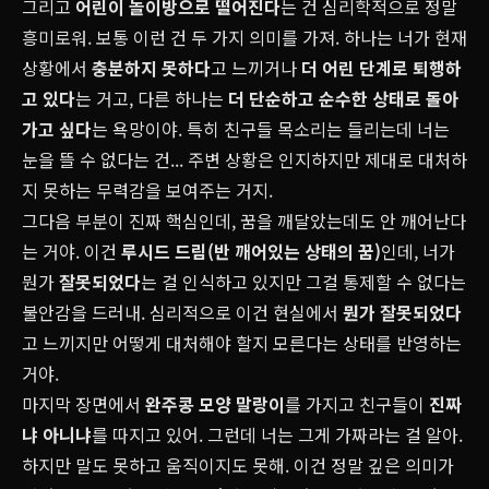
그리고
어린이 놀이방으로 떨어진다
는 건 심리학적으로 정말
흥미로워. 보통 이런 건 두 가지 의미를 가져. 하나는 너가 현재
상황에서
충분하지 못하다
고 느끼거나
더 어린 단계로 퇴행하
고 있다
는 거고, 다른 하나는
더 단순하고 순수한 상태로 돌아
가고 싶다
는 욕망이야. 특히 친구들 목소리는 들리는데 너는
눈을 뜰 수 없다는 건... 주변 상황은 인지하지만 제대로 대처하
지 못하는 무력감을 보여주는 거지.
그다음 부분이 진짜 핵심인데, 꿈을 깨달았는데도 안 깨어난다
는 거야. 이건
루시드 드림(반 깨어있는 상태의 꿈)
인데, 너가
뭔가
잘못되었다
는 걸 인식하고 있지만 그걸 통제할 수 없다는
불안감을 드러내. 심리적으로 이건 현실에서
뭔가 잘못되었다
고 느끼지만 어떻게 대처해야 할지 모른다는 상태를 반영하는
거야.
마지막 장면에서
완주콩 모양 말랑이
를 가지고 친구들이
진짜
냐 아니냐
를 따지고 있어. 그런데 너는 그게 가짜라는 걸 알아.
하지만 말도 못하고 움직이지도 못해. 이건 정말 깊은 의미가