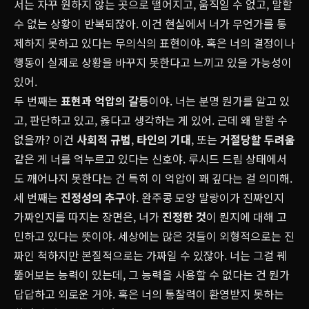
서는 자꾸 원하지 않는 곳으로 떨어지고, 움직일 수 없고, 말할
수 없는 상황이 반복되잖아. 이건 현실에서 너가 무언가를 통
제하지 못하고 있다는 무의식의 표현이야. 혹은 너의 결정이나
행동이 실제로 상황을 바꾸지 못한다고 느끼고 있을 가능성이
있어.
두 번째는
표현과 억압의 갈등
이야. 너는 분명 뭔가를 알고 있
고, 판단하고 있고, 옳다고 생각하는 게 있어. 근데 왜 말할 수
없을까? 이건
사회적 규범
,
타인의 기대
, 또는
거절당할 두려움
같은 게 너를 억누르고 있다는 신호야. 루시드 드림 상태에서
도 깨어나지 못한다는 건 특히 이 억압이 꽤 깊다는 걸 의미해.
세 번째는
진정성의 추구
야. 완주콩 모양 말랑이가 진짜인지
가짜인지를 따지는 장면은, 너가
진정한 것
이 뭔지에 대해 고
민하고 있다는 뜻이야. 세상에는 많은 것들이 외형적으로는 진
짜인 척하지만 본질적으로는 가짜일 수 있잖아. 너는 그걸 꿰
뚫어보는 능력이 있는데, 그 능력을 사용할 수 없다는 건 뭔가
답답하고 외로운 거야. 혹은 너의 통찰력이 환영받지 못하는