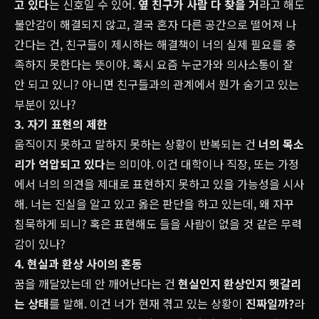
고 있다
는 신호일 수 있어.
옆 친구가 사람 다 찾을 거
라고 해도
불안감이 해결되지 않고, 결국 혼자 다른 공간으로 떨어져 나
간다는 건, 친구들이 제시하는 해결책이 너의 실제 필요를 충
족하지 못한다는 뜻이야. 혹시 요즘 누군가와 의사소통이 잘
안 되고 있니? 아니면 친구들과의 관계에서 뭔가 숨기고 있는
부분이 있나?
3. 자기 표현의 제한
움직이지 못하고 말하지 못하는 상황이 반복되는 건
너의 목소
리가 억압되고 있다
는 의미야. 이건 대학이나 직장, 또는 가정
에서 너의 의견을 제대로 표현하지 못하고 있을 가능성을 시사
해. 너는 진실을 알고 있고 옳은 판단을 하고 있는데, 왜 자꾸
침묵하게 되니? 혹은 표현해도 들을 사람이 없을 것 같은 무력
감이 있나?
4. 현실과 환상 사이의 혼동
꿈을 깨달았는데 안 깨어난다는 건
현실인지 환상인지 헷갈리
는 상태
를 말해. 이건 너가 현재 겪고 있는 상황이
진짜일까?
라