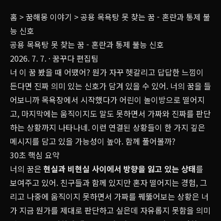
홈
>
꿈해몽 이야기
>
공용 목욕탕 못 찾는 꿈 - 혼란과 통제 불
능 신호
공용 목욕탕 못 찾는 꿈 - 혼란과 통제 불능 신호
2026. 7. 7.
· 꿈꾸다 편집팀
너 이 꿈 봤을 때 어땠어? 뭔가 자꾸 헷갈리고 답답한 느낌이
든다면 진짜 의미 있는 신호가 담겨 있을 수 있어. 너의 꿈을 들
어보니까 목욕장에서 시작했다가 어린이 놀이방으로 떨어지
고, 마지막에는 움직이지도 말도 못하면서 가짜와 진짜를 판단
하는 상황까지 나타나네. 이런 연결된 상황들이 한 가지 깊은
메시지를 담고 있을 가능성이 높아. 함께 풀어볼까?
30초 핵심 요약
너의 꿈은
현실과 비현실 사이에서 방향을 잃고 있는 상태
를
보여주고 있어. 친구들과 함께 있지만 혼자 떨어지는 경험, 그
리고 나중에 움직이지 못하면서 가짜를 꿰뚫어보는 상황은 너
가 지금 뭔가를 제대로 판단하고 싶은데 자유롭지 못함을 의미