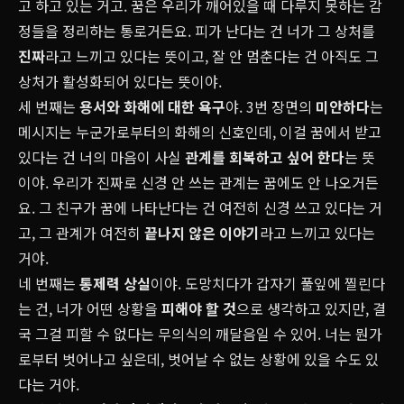
고 하고 있는 거고. 꿈은 우리가 깨어있을 때 다루지 못하는 감
정들을 정리하는 통로거든요. 피가 난다는 건 너가 그 상처를
진짜
라고 느끼고 있다는 뜻이고, 잘 안 멈춘다는 건 아직도 그
상처가 활성화되어 있다는 뜻이야.
세 번째는
용서와 화해에 대한 욕구
야. 3번 장면의
미안하다
는
메시지는 누군가로부터의 화해의 신호인데, 이걸 꿈에서 받고
있다는 건 너의 마음이 사실
관계를 회복하고 싶어 한다
는 뜻
이야. 우리가 진짜로 신경 안 쓰는 관계는 꿈에도 안 나오거든
요. 그 친구가 꿈에 나타난다는 건 여전히 신경 쓰고 있다는 거
고, 그 관계가 여전히
끝나지 않은 이야기
라고 느끼고 있다는
거야.
네 번째는
통제력 상실
이야. 도망치다가 갑자기 풀잎에 찔린다
는 건, 너가 어떤 상황을
피해야 할 것
으로 생각하고 있지만, 결
국 그걸 피할 수 없다는 무의식의 깨달음일 수 있어. 너는 뭔가
로부터 벗어나고 싶은데, 벗어날 수 없는 상황에 있을 수도 있
다는 거야.