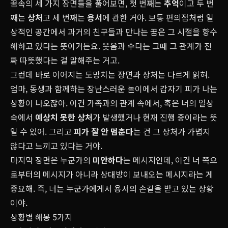
꿈속의 세 가지 장면들을 풀어보면, 첫 번째는
추억
이고 두 번
째는
상처
고 세 번째는
용서
에 관한 거야. 보통 편의점처럼 일
상적인 공간에서 과거의 친구들과 만나는 꿈은 그 시절을 향수
해하고 있다는 뜻이거든요. 웃음과 수다는 그때 그 관계가 진
짜 따뜻했다는 걸 말해주는 거고.
그런데 바로 이어지는 도망치는 장면과 상처는 다르게 읽혀.
엄마, 동생과 함께하는 장난스러운 놀이에서 갑자기 피가 나는
상황이 나오잖아. 이건 가족과의 관계 속에서, 혹은 너의 일상
속에서
예상치 못한 상처
가 발생했거나 현재 진행 중이라는 뜻
일 수 있어. 그리고
피가 잘 안 멈춘다
는 건 그 상처가 가볍지
않다고 느끼고 있다는 거야.
마지막 장면은 누군가의
미안하다
는 메시지인데, 이건 너 쪽으
로부터의 메시지가 아니라 상대방이 보내오는 메시지라는 게
중요해. 즉, 너는 누군가에게서 용서의 손길을 받고 있는 상황
이야.
상황별 해몽 5가지