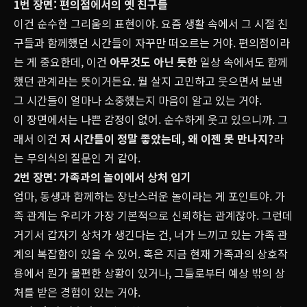
1번 장면: 편의점에서의 옛 친구들
이건 순수한 그리움의 표현이야. 요즘 생활 속에서 그 시절 친
구들과 함께했던 시간들이 자꾸만 떠오르는 거야. 편의점이라
는 게 중요한데, 이건
아무것도 아닌 듯한
일상 속에서도 함께
했던 관계라는 뜻이거든요. 뭘 살지 고민하고 웃으면서 보낸
그 시간들이 얼마나 소중했는지 마음이 알고 있는 거야.
이 장면에서는 나쁜 감정이 없어. 순수하게 웃고 있으니까. 그
래서 이건
저 시간들이 정말 좋았는데, 왜 이젠 못 만나지?
라
는 무의식의 질문인 거 같아.
2번 장면: 가족과의 놀이에서 상처 입기
엄마, 동생과 함께하는 장난스러운 놀이라는 게 포인트야. 가
족 관계는 우리가 가장 기본적으로 신뢰하는 관계잖아. 그런데
거기서 갑자기 상처가 생긴다는 건, 너가 느끼고 있는 가족 관
계의 복잡함이 있을 수 있어. 혹은 지금 현재 가족과의 상호작
용에서 뭔가 불편한 상황이 있거나, 그들로부터 예상 밖의 상
처를 받은 경험이 있는 거야.