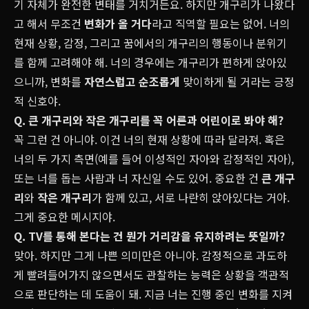
기 자체가 완전한 변태를 거치거든요. 하지만 개구리가 나왔다
고 해서 무조건
변화가 올 거다
라고 직역할 필요는 없어. 너의
현재 상황, 감정, 그리고 꿈에서의 개구리의 행동이나 분위기
를 함께 고려해야 해. 너의 경우에는 개구리가 편하게 앉아있
으니까, 변화를
자연스럽고 순조롭게
맞이하게 될 거라는 긍정
적 신호야.
Q. 큰 개구리와 작은 개구리를 꼭 어른과 어린이로 봐야 해?
꼭 그런 건 아니야. 이건 너의 현재 상황에 따라 달라져. 혹은
너의 두 가지 측면(예를 들어 이성적인 자아와 감정적인 자아),
또는 너를 돕는 사람과 너 자신일 수도 있어. 중요한 건
큰 개구
리
와
작은 개구리
가 함께 있고, 서로 나란히 앉아있다는 거야.
그게 중요한 메시지야.
Q. TV를 통해 본다는 건 뭔가 거리감을 유지하려는 뜻일까?
맞아. 하지만 그게 나쁜 의미만은 아니야. 감정적으로 과도하
게 빨려들어가지 않으면서도 관찰하는 능력은 상황을 객관적
으로 판단하는 데 도움이 돼. 지금 너는 진행 중인 변화를 지켜