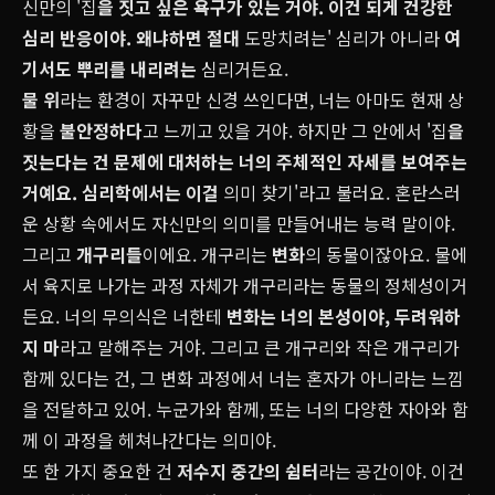
신만의 '집
을 짓고 싶은 욕구가 있는 거야. 이건 되게 건강한
심리 반응이야. 왜냐하면 절대
도망치려는' 심리가 아니라
여
기서도 뿌리를 내리려는
심리거든요.
물 위
라는 환경이 자꾸만 신경 쓰인다면, 너는 아마도 현재 상
황을
불안정하다
고 느끼고 있을 거야. 하지만 그 안에서 '집
을
짓는다는 건 문제에 대처하는 너의 주체적인 자세를 보여주는
거예요. 심리학에서는 이걸
의미 찾기'라고 불러요. 혼란스러
운 상황 속에서도 자신만의 의미를 만들어내는 능력 말이야.
그리고
개구리들
이에요. 개구리는
변화
의 동물이잖아요. 물에
서 육지로 나가는 과정 자체가 개구리라는 동물의 정체성이거
든요. 너의 무의식은 너한테
변화는 너의 본성이야, 두려워하
지 마
라고 말해주는 거야. 그리고 큰 개구리와 작은 개구리가
함께 있다는 건, 그 변화 과정에서 너는 혼자가 아니라는 느낌
을 전달하고 있어. 누군가와 함께, 또는 너의 다양한 자아와 함
께 이 과정을 헤쳐나간다는 의미야.
또 한 가지 중요한 건
저수지 중간의 쉼터
라는 공간이야. 이건