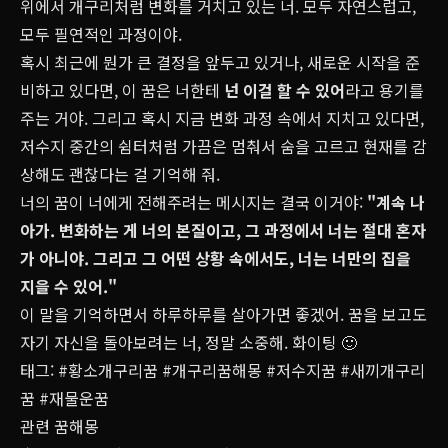
위에서 개구리처럼 변화를 거치고 있는 너. 모두 자연스럽고,
모두 필연적인 과정이야.
혹시 최근에 뭔가 큰 결정을 앞두고 있거나, 새로운 시작을 준
비하고 있다면, 이 꿈은 너한테
넌 이걸 할 수 있어
라고 용기를
주는 거야. 그리고 혹시 지금 변화 과정 속에서 지치고 있다면,
저수지 중간의 쉼터처럼 가끔은 멈춰서 숨을 고르고 현재를 감
상해도 괜찮다는 걸 기억해 줘.
너의 꿈이 너에게 전해주려는 메시지는 결국 이거야:
"계속 나
아가. 변화하는 게 너의 본질이고, 그 과정에서 너는 절대 혼자
가 아니야. 그리고 그 어떤 상황 속에서도, 너는 너만의 집을
지을 수 있어."
이 말을 기억하면서 하루하루를 살아가면 좋겠어. 꿈을 보고도
자기 자신을 돌아보려는 너, 정말 소중해. 화이팅 🙂
태그:
#황소개구리꿈
#개구리꿈해몽
#저수지꿈
#새끼개구리
꿈
#재물운꿈
관련 꿈해몽